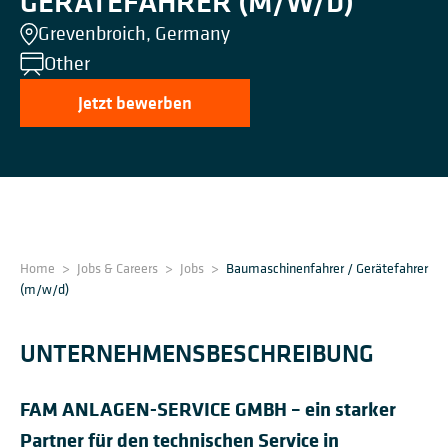
GERÄTEFAHRER (M/W/D)
Grevenbroich, Germany
Other
Jetzt bewerben
Home
>
Jobs & Careers
>
Jobs
>
Baumaschinenfahrer / Gerätefahrer
(m/w/d)
UNTERNEHMENS­BESCHREIBUNG
FAM ANLAGEN-SERVICE GMBH – ein starker
Partner für den technischen Service in