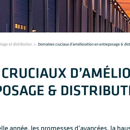
utage et distribution
>
Domaines cruciaux d’amélioration en entreposage & dis
CRUCIAUX D’AMÉLI
OSAGE & DISTRIBUT
lle année, les promesses d’avancées, la haus