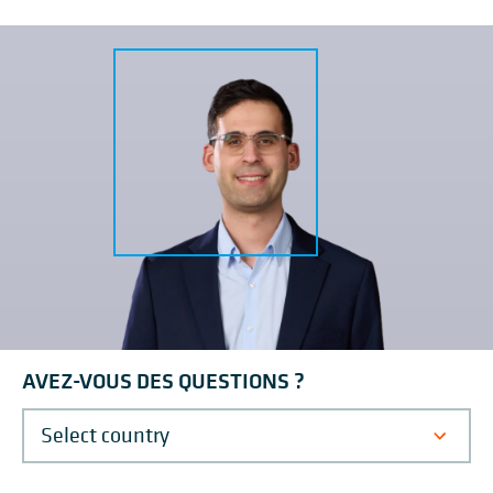
UN SYSTÈME DE TRI
INNOVANT PERMET À DHL
HERMES LOGIS
DE DOUBLER SA CAPACITÉ
Au centre logistiq
PRODUCTIVE EN EUROPE.
trois systèmes de 
Six trieurs intégrés pour un tri de bout
fonctionnent avec 
en bout
système de 27 500 
AVEZ-VOUS DES QUESTIONS ?