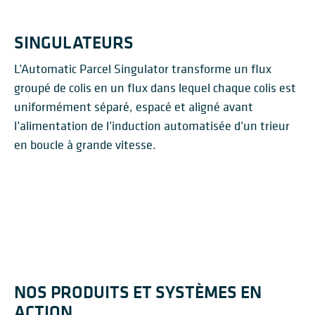
SINGULATEURS
L’Automatic Parcel Singulator transforme un flux
groupé de colis en un flux dans lequel chaque colis est
uniformément séparé, espacé et aligné avant
l’alimentation de l’induction automatisée d’un trieur
PRÉPARATION DE
en boucle à grande vitesse.
COMMANDE POUR LE
TRIEUR BG CB À BANDE
TRIEUR BG ET À
SYSTÈME DE POCHETTES
COMMERCE
TRANSVERSALE
TRIEUR EN LIGNE BG
PLATEAUX BASCULANTS
BG
ÉLECTRONIQUE
NOS PRODUITS ET SYSTÈMES EN
ACTION