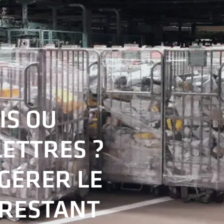
IS OU
ETTRES ?
GÉRER LE
 RESTANT