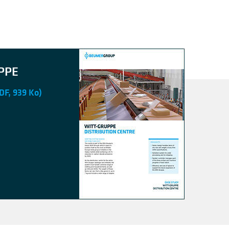
PPE
DF, 939 Ko)