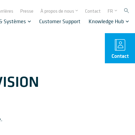
rrières
Presse
À propos de nous
Contact
FR
 & Systèmes
Customer Support
Knowledge Hub
Contact
VISION
.