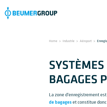
Home
>
Industrie
>
Aéroport
>
Enregi
SYSTÈMES
BAGAGES 
La zone d'enregistrement est l
de bagages
et constitue donc