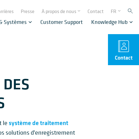
rrières
Presse
À propos de nous
Contact
FR
 & Systèmes
Customer Support
Knowledge Hub
Contact
 DES
S
système de traitement
t le
Nos solutions d'enregistrement