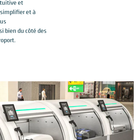
uitive et
simplifier et à
sus
i bien du côté des
roport.