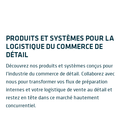
PRODUITS ET SYSTÈMES POUR LA
LOGISTIQUE DU COMMERCE DE
DÉTAIL
Découvrez nos produits et systèmes conçus pour
l’industrie du commerce de détail. Collaborez avec
nous pour transformer vos flux de préparation
internes et votre logistique de vente au détail et
restez en tête dans ce marché hautement
concurrentiel.
SYSTÈME DE COMMANDE
D'INSTALLATION DE
RÉCEPTION DES
ROUTAGE
MARCHANDISES
TRI
EMBALLAGE
EXPÉDITION