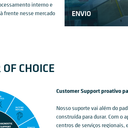
rocessamento interno e
CONTROLE DE
ENVIO
e à frente nesse mercado
LAGEM
ARMAZÉM
 OF CHOICE
Customer Support proativo par
Nosso suporte vai além do pad
construída para durar. Com o 
centros de serviços regionais