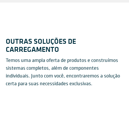
OUTRAS SOLUÇÕES DE
CARREGAMENTO
Temos uma ampla oferta de produtos e construímos
sistemas completos, além de componentes
individuais. Junto com você, encontraremos a solução
certa para suas necessidades exclusivas.
CARREGAMENTO DE
TROMBAS DE
DESCARREGAMENTO DE
CARREGADOR DE SACOS
CAMINHÕES
AUTOPAC®
CARREGAMENTO
VAGÕES