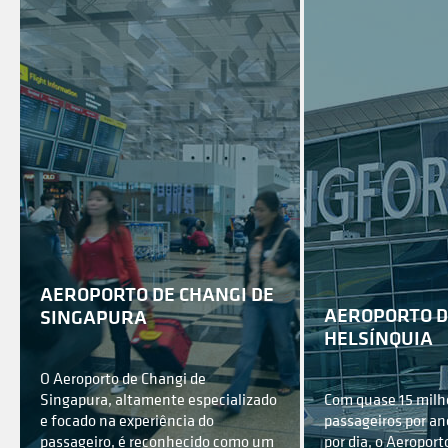
AEROPORTO DE CHANGI DE
AEROPORTO D
SINGAPURA
HELSÍNQUIA
O Aeroporto de Changi de
Singapura, altamente especializado
Com quase 15 milh
e focado na experiência do
passageiros por an
passageiro, é reconhecido como um
por dia, o Aeroport