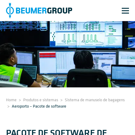
Home
>
Produtos e sistemas
>
Sistema de manuseio de bagagens
>
Aeroporto – Pacote de software
PACOTE DE SOFTWARE DE