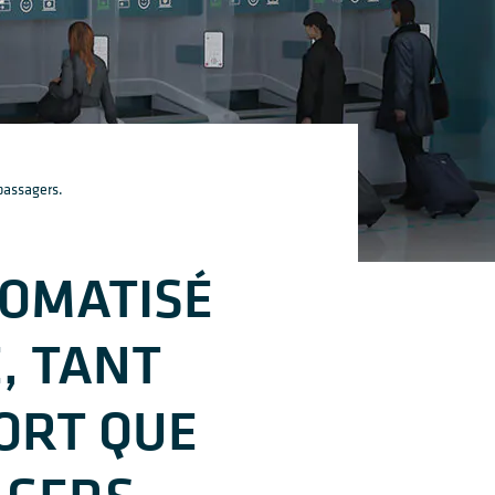
 passagers.
TOMATISÉ
, TANT
PORT QUE