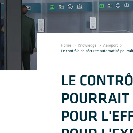
Home
>
Knowledge
>
Aéroport
>
Le contrôle de sécurité automatisé pourrait
LE CONTRÔ
POURRAIT 
POUR L'EF