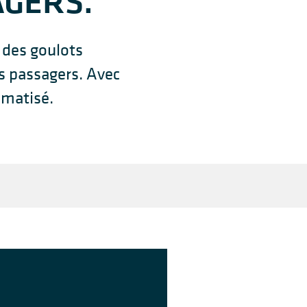
AGERS.
 des goulots
es passagers. Avec
omatisé.