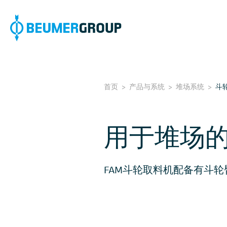
首页
>
产品与系统
>
堆场系统
>
斗
用于堆场
FAM斗轮取料机配备有斗