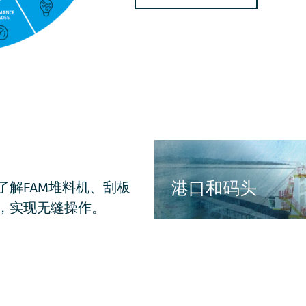
港口和码头
了解FAM堆料机、刮板
建材
裹（CEP）
电子商务
消费品
，实现无缝操作。