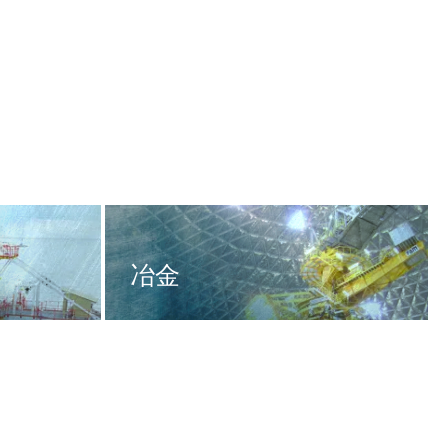
冶金
水泥 / AFR
采矿和矿产品
零售