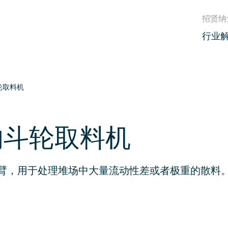
招贤纳
行业
轮取料机
的斗轮取料机
轮臂，用于处理堆场中大量流动性差或者极重的散料