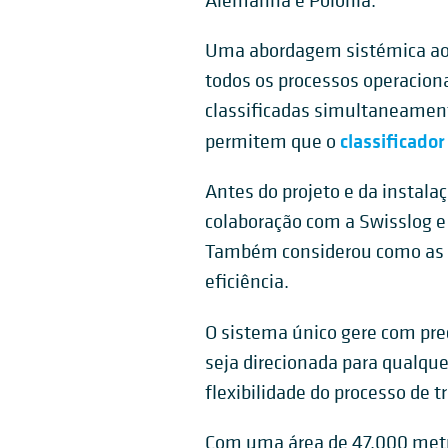
Alemanha e Polónia.
Uma abordagem sistémica ao a
todos os processos operacion
classificadas simultaneament
classificador
permitem que o
Antes do projeto e da instala
colaboração com a Swisslog e 
Também considerou como as te
eficiência.
O sistema único gere com pre
seja direcionada para qualque
flexibilidade do processo de t
Com uma área de 47.000 metro