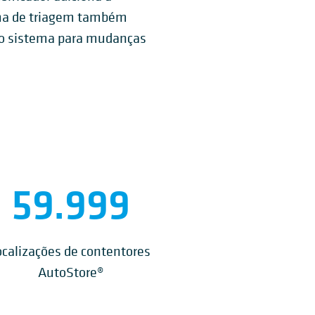
tema de triagem também
 do sistema para mudanças
60.000
ocalizações de contentores
AutoStore®