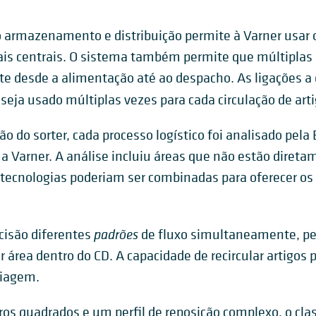
rmazenamento e distribuição permite à Varner usar o 
ais centrais. O sistema também permite que múltiplas 
e desde a alimentação até ao despacho. As ligações a 
seja usado múltiplas vezes para cada circulação de arti
ção do sorter, cada processo logístico foi analisado p
a Varner. A análise incluiu áreas que não estão diretam
cnologias poderiam ser combinadas para oferecer os m
padrões
cisão diferentes
de fluxo simultaneamente, pe
r área dentro do CD. A capacidade de recircular artigos
riagem.
s quadrados e um perfil de reposição complexo, o class