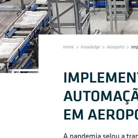
Home
>
Knowledge
>
Aeroporto
>
Imp
IMPLEMEN
AUTOMAÇÃ
EM AEROP
A pandemia selou a tra