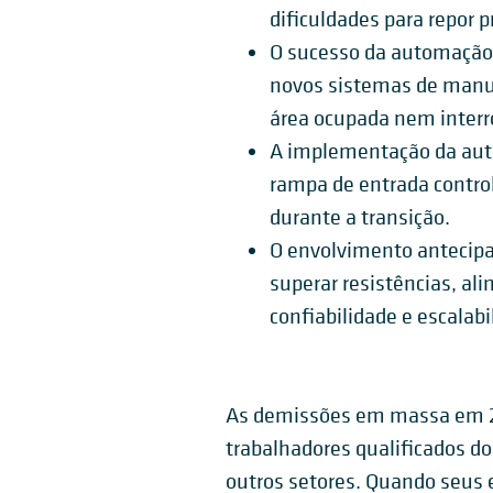
dificuldades para repor p
O sucesso da automação
novos sistemas de manus
área ocupada nem inter
A implementação da auto
rampa de entrada control
durante a transição.
O envolvimento antecipa
superar resistências, al
confiabilidade e escalabi
As demissões em massa em 20
trabalhadores qualificados 
outros setores. Quando seus