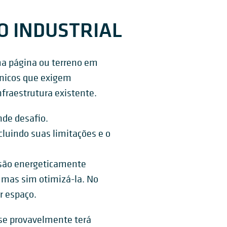
O INDUSTRIAL
ma página ou terreno em
únicos que exigem
fraestrutura existente.
de desafio.
uindo suas limitações e o
são energeticamente
 mas sim otimizá-la. No
r espaço.
se provavelmente terá