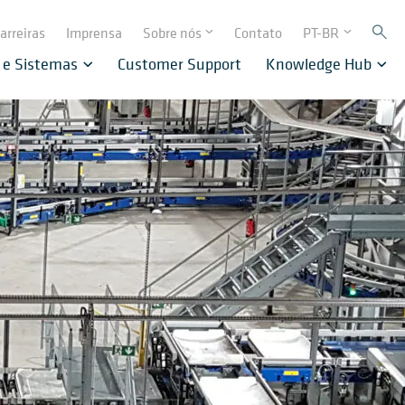
arreiras
Imprensa
Sobre nós
Contato
PT-BR
 e Sistemas
Customer Support
Knowledge Hub