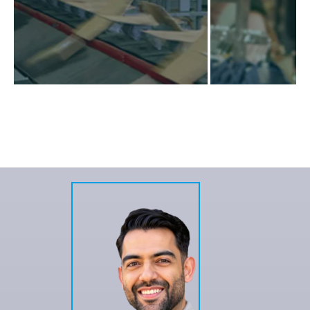
WITT WEIDEN
O centro faz parte da Visão 2020 do
Grupo Witt, através da qual planeia
NIKE
posicionar-se como o grupo de
varejistas mais lucrativo em toda a
O novo Centro Logís
Europa no mercado 50+, enquanto
(CLC) da NIKE gere
alcança uma redução de 50 % nas
de entrada e saída 
emissões de dióxido de carbono até
calçado da NIKE par
2020.
continental.