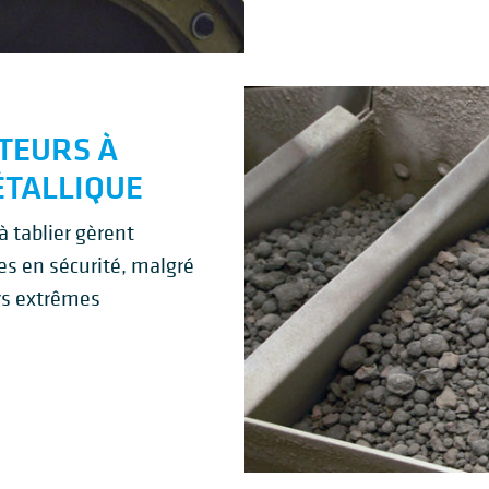
TEURS À
ÉTALLIQUE
à tablier gèrent
es en sécurité, malgré
rs extrêmes