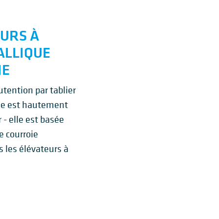
URS À
ALLIQUE
IE
utention par tablier
oie est hautement
 - elle est basée
e courroie
s les élévateurs à