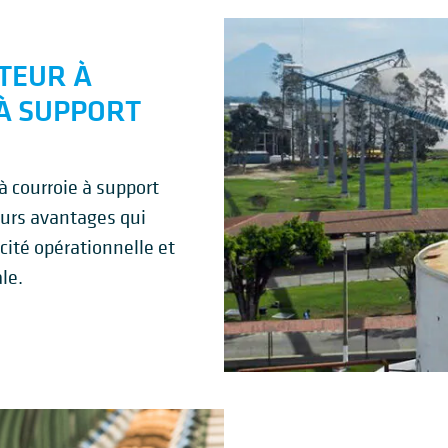
TEUR À
À SUPPORT
à courroie à support
ieurs avantages qui
acité opérationnelle et
ale.