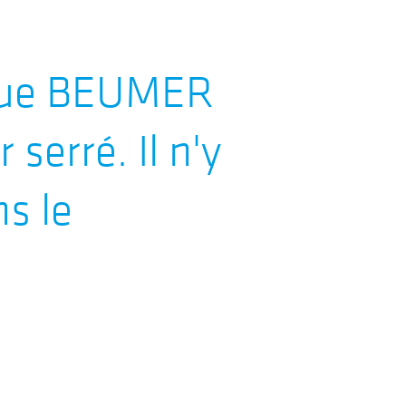
 que BEUMER
 serré. Il n'y
ns le