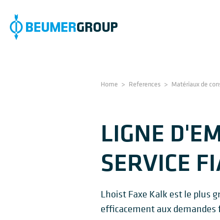
Home
>
References
>
Matériaux de con
LIGNE D'E
SERVICE F
Lhoist Faxe Kalk est le plus 
efficacement aux demandes fu