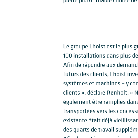
pierre plutôt friable criblée de
Le groupe Lhoist est le plus g
100 installations dans plus d
Afin de répondre aux demande
futurs des clients, Lhoist in
systèmes et machines – y com
clients », déclare Rønholt. 
également être remplies dans 
transportées vers les concess
existante était déjà vieilliss
des quarts de travail supplém