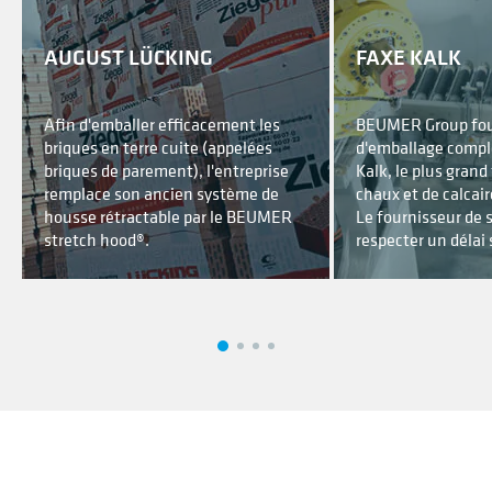
AUGUST LÜCKING
FAXE KALK
Afin d'emballer efficacement les
BEUMER Group four
briques en terre cuite (appelées
d'emballage compl
briques de parement), l'entreprise
Kalk, le plus grand
remplace son ancien système de
chaux et de calcai
housse rétractable par le BEUMER
Le fournisseur de 
stretch hood®.
respecter un délai 