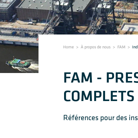
Home
>
À propos de nous
>
FAM
>
Ind
FAM - PRE
COMPLETS 
Références pour des inst