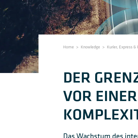
Home
>
Knowledge
>
Kurier, Express &
DER GREN
VOR EINER
KOMPLEXIT
Das Wachstum des inte