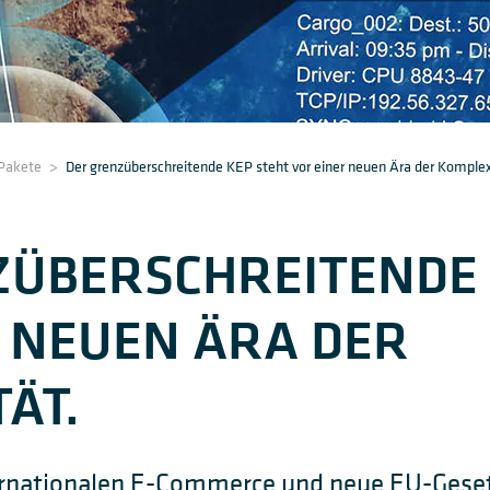
 Pakete
>
Der grenzüberschreitende KEP steht vor einer neuen Ära der Komplex
ZÜBERSCHREITENDE 
 NEUEN ÄRA DER
ÄT.
rnationalen E-Commerce und neue EU-Gese