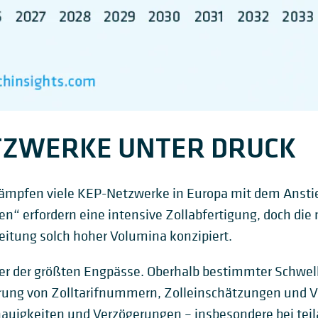
TZWERKE UNTER DRUCK
kämpfen viele KEP-Netzwerke in Europa mit dem Anstieg
n“ erfordern eine intensive Zollabfertigung, doch di
rbeitung solch hoher Volumina konzipiert.
iner der größten Engpässe. Oberhalb bestimmter Schwel
ierung von Zolltarifnummern, Zolleinschätzungen und 
nauigkeiten und Verzögerungen – insbesondere bei tei