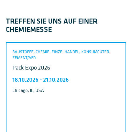
CLARIANT
VINNOLIT
Die Clariant Produkte (Deutschland)
GmbH verfügt über sechs
Da auch in der che
TREFFEN SIE UNS AUF EINER
Produktionsstätten. Im
die Anforderungen 
CHEMIEMESSE
Additivbereich produziert und
Palettierung und V
verarbeitet das Chemieunternehmen
steigen, ersetzt d
natürliche, halbsynthetische und
seine Schrumpfhau
synthetische Wachse.
den BEUMER stretc
BAUSTOFFE, CHEMIE, EINZELHANDEL, KONSUMGÜTER,
ZEMENT/AFR
Pack Expo 2026
18.10.2026
-
21.10.2026
Chicago, IL, USA