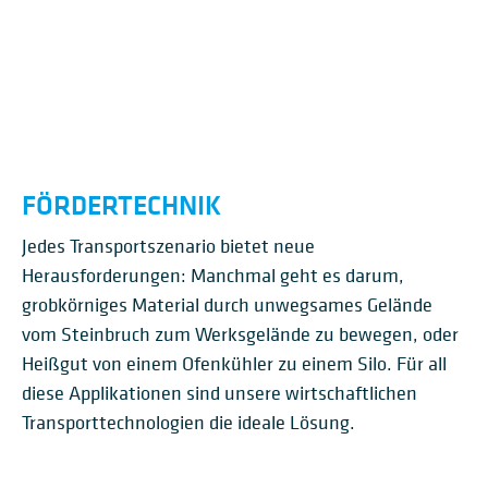
GEPÄCKTRANSPORTSYST
CRISBAG® SELF BAG DROP
CRISBELT
CRISCHECK® CHECK-IN-
GEPÄCKAUSGABE-
BASIERTES
CONTAINER-ENTLADER
GEPÄCKLADER
TILT-TRAY-
BAGGAGE MANIPULATOR
UNLOADER)
EM AUF BEHÄLTERBASIS
- GEPÄCKAUFGABE
GEPÄCKFÖRDER-SYSTEM
FÖRDERER
KARUSSELLS
LAGERSYSTEM
LOOPSORTIERSYSTEM
FÖRDERTECHNIK
Jedes Transportszenario bietet neue
Herausforderungen: Manchmal geht es darum,
grobkörniges Material durch unwegsames Gelände
vom Steinbruch zum Werksgelände zu bewegen, oder
Heißgut von einem Ofenkühler zu einem Silo. Für all
diese Applikationen sind unsere wirtschaftlichen
Transporttechnologien die ideale Lösung.
FÖRDERANLAGEN FÜR
GURTSTAHL­
ZENTRALKETTENBECHER
ALTERNATIVE
HOCHLEISTUNGSGURTBEC
ÜBERLANDGURTFÖRDERE
STAHLZELLEN­FÖRDERER
ZELLENFÖRDERER
GURT­BECHER­WERKE
WERKE
BRENNSTOFFE (AFR)
HERWERKE TYP HD
R
ROHRGURT­FÖRDERER