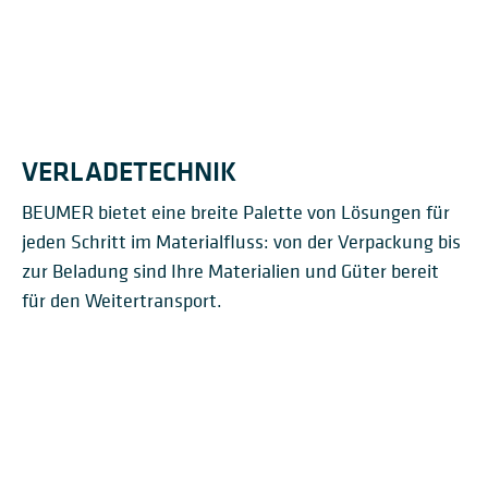
MULDENGURT­FÖRDERER
VERLADETECHNIK
BEUMER bietet eine breite Palette von Lösungen für
jeden Schritt im Materialfluss: von der Verpackung bis
zur Beladung sind Ihre Materialien und Güter bereit
für den Weitertransport.
SACKVERLADE­
EISENBAHN- UND ZUG-
AUTOPAC®
MASCHINEN
LOSEBELADEKÖPFE
VERLADESYSTEME