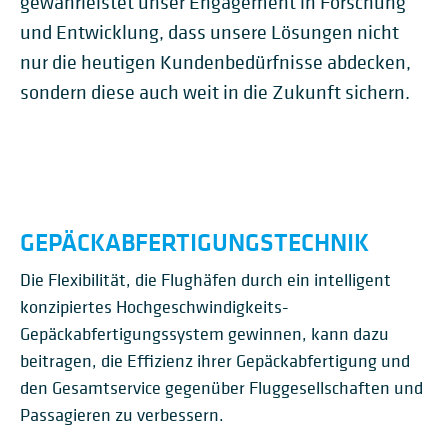
gewährleistet unser Engagement in Forschung
und Entwicklung, dass unsere Lösungen nicht
nur die heutigen Kundenbedürfnisse abdecken,
sondern diese auch weit in die Zukunft sichern.
GEPÄCKABFERTIGUNGSTECHNIK
Die Flexibilität, die Flughäfen durch ein intelligent
konzipiertes Hochgeschwindigkeits-
Gepäckabfertigungssystem gewinnen, kann dazu
beitragen, die Effizienz ihrer Gepäckabfertigung und
den Gesamtservice gegenüber Fluggesellschaften und
Passagieren zu verbessern.
GEPÄCKENTLADER FÜR
CRISBAG®
CRISCLAIM®
CRISSTORE® RACK-
AUTOMATISIERTER
BAGGAGE LOADER -
FLUGHÄFEN (BAGGAGE