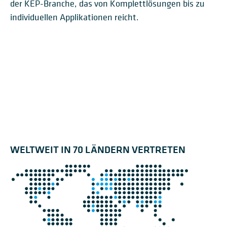
der KEP-Branche, das von Komplettlösungen bis zu
individuellen Applikationen reicht.
BG SORTER CB CROSS-
TILT-TRAY-
BG PARCEL BELT
AUTOMATISIERTE PAKET­
BELT
BG SORTER ET TILT-TRAY
LOOPSORTIERSYSTEM
BG LINE SORTER
CONVEYOR
VEREINZELUNG
WELTWEIT IN 70 LÄNDERN VERTRETEN