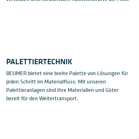
BEUMER STRETCH HOOD®
A
PALETTIERTECHNIK
BEUMER bietet eine breite Palette von Lösungen für
jeden Schritt im Materialfluss: Mit unseren
Palettieranlagen sind Ihre Materialien und Güter
bereit für den Weitertransport.
PALETTIER­ROBOTER
PALETPAC® PALETTIERER
BEUMER ROBOT­PAC®