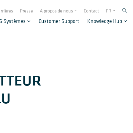
rrières
Presse
À propos de nous
Contact
FR
 & Systèmes
Customer Support
Knowledge Hub
ATTEUR
LU