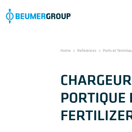
Home
>
References
>
Ports et Termina
CHARGEUR 
PORTIQUE 
FERTILIZE