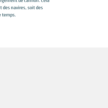
argement de camion. Cela
t des navires, soit des
e temps.