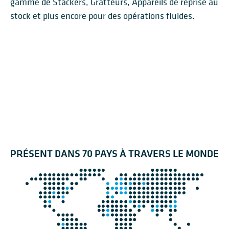
gamme de Stackers, Gratteurs, Appareils de reprise au
stock et plus encore pour des opérations fluides.
ROUES-PELLES DE
GRATTEURS SEMI-
LIT DE MÉLANGE
GRATTEURS PONTS
REPRISE
PARCS POLAIRES
GRATTEURS PORTIQUES
PORTIQUES
GRATTEURS LATÉRAUX
GRATTEURS PIVOTANTS
STACKER / RECLAIMER
PRÉSENT DANS 70 PAYS À TRAVERS LE MONDE