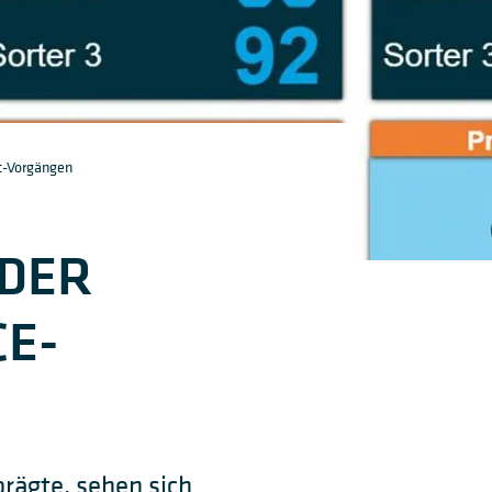
t-Vorgängen
 DER
E-
rägte, sehen sich