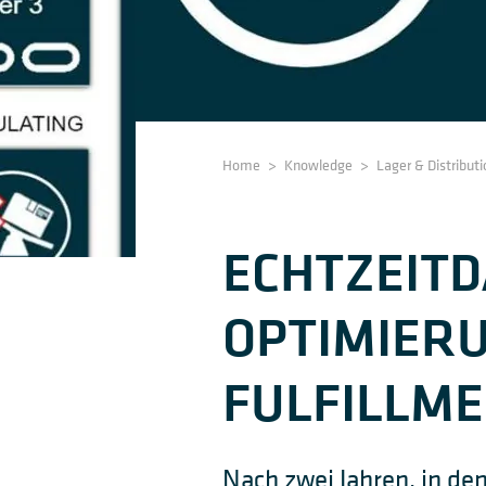
Home
>
Knowledge
>
Lager & Distributi
ECHTZEITD
OPTIMIER
FULFILLM
Nach zwei Jahren, in de