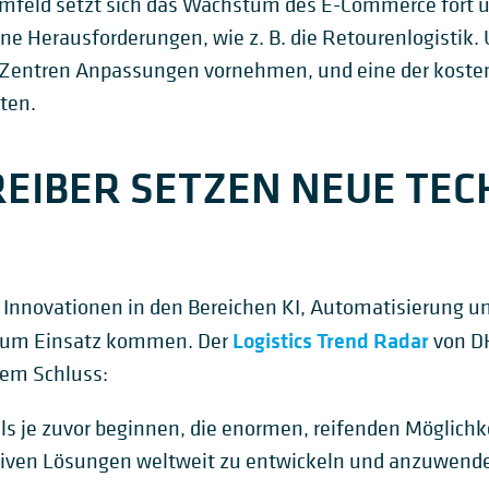
mfeld setzt sich das Wachstum des E-Commerce fort u
gene Herausforderungen, wie z. B. die Retourenlogisti
-Zentren Anpassungen vornehmen, und eine der koste
aten.
REIBER SETZEN NEUE TE
 Innovationen in den Bereichen KI, Automatisierung und
Logistics Trend Radar
 zum Einsatz kommen. Der
von DH
dem Schluss:
ls je zuvor beginnen, die enormen, reifenden Möglichke
tiven Lösungen weltweit zu entwickeln und anzuwende