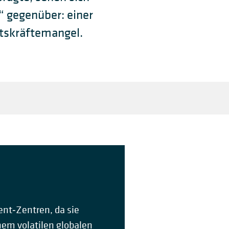
 gegenüber: einer
itskräftemangel.
nt‑Zentren, da sie
nem volatilen globalen