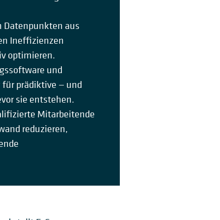
 an Datenpunkten aus
en Ineffizienzen
v optimieren.
ngssoftware und
ür prädiktive — und
evor sie entstehen.
ifizierte Mitarbeitende
wand reduzieren,
gende