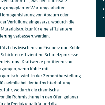
lözen stammt –, was den Durchsatz
rung ungeplanter Wartungsarbeiten
ur Homogenisierung von Abraum oder
der Verfüllung eingesetzt, wodurch die
Materialstruktur für eine effizientere
rung verbessert werden.
stützt das Mischen von Eisenerz und Kohle
 Schichten effizientere Schmelzprozesse
enleistung. Kraftwerke profitieren von
ingungen, wenn Kohle mit
 gemischt wird. In der Zementherstellung
üsselrolle bei der Aufrechterhaltung
zufuhr, wodurch die chemische
bevor die Rohmischung in den Ofen gelangt
ür die Produktqualität und die