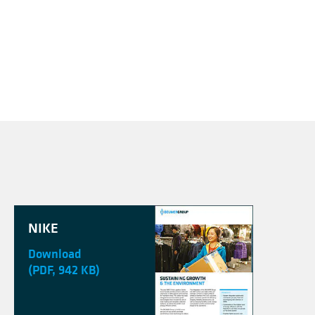
NIKE
Download
(PDF, 942 KB)