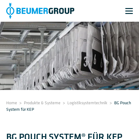
Home
>
Produkte & Systeme
>
Logistik­system­technik
>
BG Pouch
System für KEP
BG POUCH SYSTEM® FÜR KEP