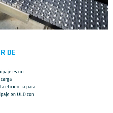
R DE
uipaje es un
e carga
a eficiencia para
uipaje en ULD con