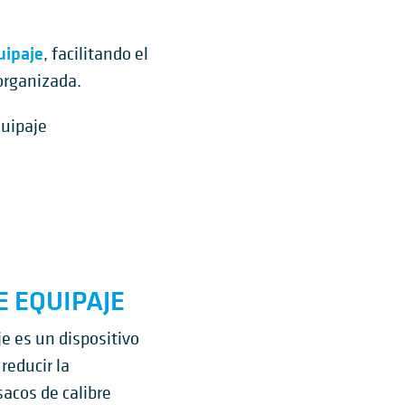
uipaje
, facilitando el
organizada.
quipaje
 EQUIPAJE
e es un dispositivo
reducir la
acos de calibre